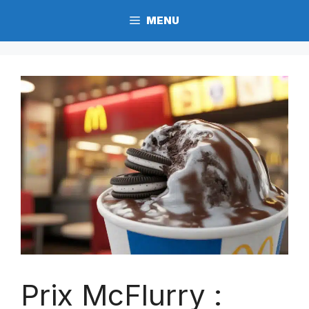
Aller
MENU
au
contenu
Prix McFlurry :