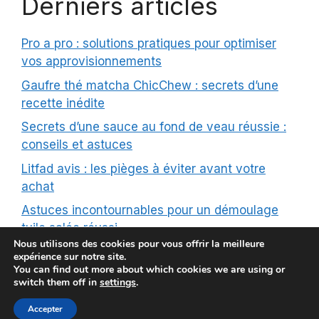
Derniers articles
Pro a pro : solutions pratiques pour optimiser
vos approvisionnements
Gaufre thé matcha ChicChew : secrets d’une
recette inédite
Secrets d’une sauce au fond de veau réussie :
conseils et astuces
Litfad avis : les pièges à éviter avant votre
achat
Astuces incontournables pour un démoulage
tuile salée réussi
Nous utilisons des cookies pour vous offrir la meilleure
expérience sur notre site.
You can find out more about which cookies we are using or
switch them off in
settings
.
© aloreedubois 2026 |
Mentions Légales
|
Contact
|
Accepter
Plan de site